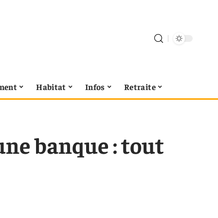
ment
Habitat
Infos
Retraite
une banque : tout