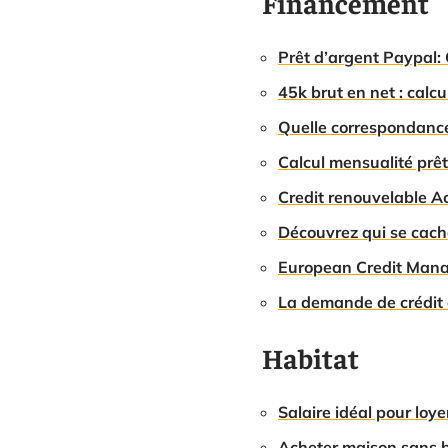
Financement
Prêt d’argent Paypal:
45k brut en net : calc
Quelle correspondance 
Calcul mensualité prê
Credit renouvelable A
Découvrez qui se cache
European Credit Manag
La demande de crédit 
Habitat
Salaire idéal pour loye
Acheter maison sans b