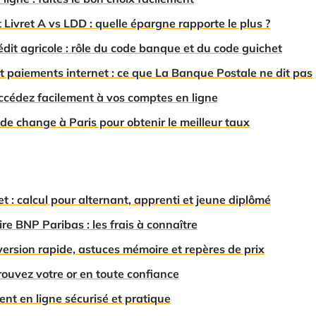
ivret A vs LDD : quelle épargne rapporte le plus ?
dit agricole : rôle du code banque et du code guichet
t paiements internet : ce que La Banque Postale ne dit pas
ccédez facilement à vos comptes en ligne
de change à Paris pour obtenir le meilleur taux
t : calcul pour alternant, apprenti et jeune diplômé
re BNP Paribas : les frais à connaître
version rapide, astuces mémoire et repères de prix
rouvez votre or en toute confiance
ent en ligne sécurisé et pratique