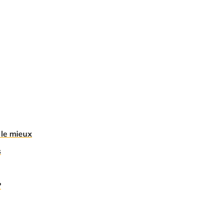
 le mieux
s
?