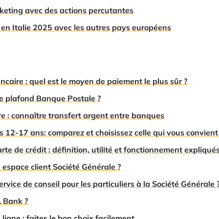
rketing avec des actions percutantes
n Italie 2025 avec les autres pays européens
caire : quel est le moyen de paiement le plus sûr ?
 plafond Banque Postale ?
e : connaître transfert argent entre banques
s 12-17 ans: comparez et choisissez celle qui vous convient
e de crédit : définition, utilité et fonctionnement expliqué
espace client Société Générale ?
vice de conseil pour les particuliers à la Société Générale 
A Bank ?
igne : faites le bon choix facilement