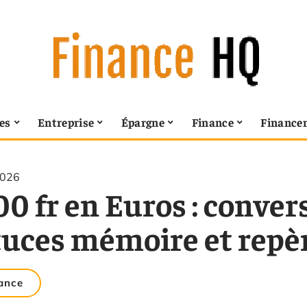
es
Entreprise
Épargne
Finance
Finance
2026
0 fr en Euros : conver
tuces mémoire et repèr
ance