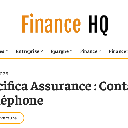
es
Entreprise
Épargne
Finance
Finance
2026
cifica Assurance : Con
léphone
verture